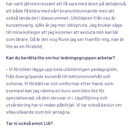
har varit jätteintressant att få vara med även på detaljnivå,
att både få bidra med vårt branschkunnande men att
också landa det i klassrummet. Utbildaren från oss är
kursansvarig, själv är jag mer idéspruta. Jag brukar säga
till mina kollegor att jag kommer att avsluta min karriär
som lärare. Då är det nog Rune jag ser framför mig, han är
lite av en förebild.
Kan du berätta lite om hur ledningsgruppen arbetar?
– Vi försöker lägga upp hela utbildningen pedagogiskt,
från övergripande kursmål till lektionsinnehåll och
schema. Vi förbättrar och omformar efter hand, som
exempel kan jag nämna en kurs som blev lite för
specialiserad, så den skruvar vi i. Uppföljning och
utvärdering har vi redan påbörjat. Vi tar också beslut om
vilka sökande som blir antagna.
Tar ni också emot LIA?