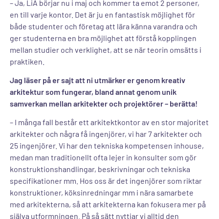
– Ja, LiA börjar nu i maj och kommer ta emot 2 personer,
en till varje kontor. Det är ju en fantastisk möjlighet för
både studenter och företag att lära känna varandra och
ger studenterna en bra möjlighet att förstå kopplingen
mellan studier och verklighet, att se när teorin omsätts i
praktiken.
Jag läser på er sajt att ni utmärker er genom kreativ
arkitektur som fungerar, bland annat genom unik
samverkan mellan arkitekter och projektörer – berätta!
– I många fall består ett arkitektkontor av en stor majoritet
arkitekter och några få ingenjörer, vi har 7 arkitekter och
25 ingenjörer. Vi har den tekniska kompetensen inhouse,
medan man traditionellt ofta lejer in konsulter som gör
konstruktionshandlingar, beskrivningar och tekniska
specifikationer mm. Hos oss är det ingenjörer som riktar
konstruktioner, köksinredningar mm i nära samarbete
med arkitekterna, så att arkitekterna kan fokusera mer på
själva utformningen. På så sätt nyttjar vi alltid den