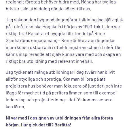
regionalt företag behöver bidra med. Många har tydliga
brister i sin utbildning när de söker till oss.
Jag saknar den byggnadsingenjörsutbildning jag själv gick
på Luleå Tekniska Högskola i början av 1990-talet, den var
riktigt bra! Resultatet byggde till stor del på Rune
Sandströms engagemang – Rune är lite av en legendar
inom konstruktion och i utbildningsbranschen i Luleå. Det
känns inspirerande att själv kunna vara med och skapa en
riktigt bra utbildning med relevant innehåll.
Jag tycker att många utbildningar i dag tyvärr har blivit
alltför otydliga och spretiga. Ska man bli bra på att
projektera hus behöver man fokusera på just det, och inte
lägga för mycket tid på perifera ämnen som till exempel
ledarskap och projektledning – det får komma senare i
karriären.
Ni var med i designen av utbildningen från allra första
början. Hur gick det till? Berätta!