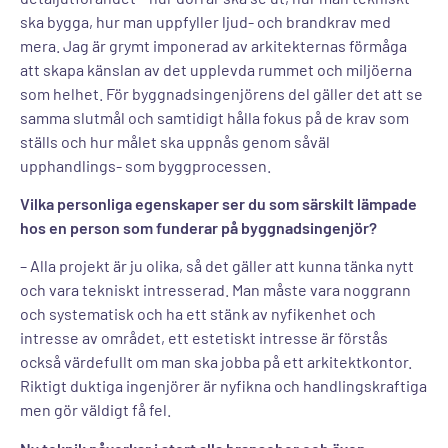
ska bygga, hur man uppfyller ljud- och brandkrav med
mera. Jag är grymt imponerad av arkitekternas förmåga
att skapa känslan av det upplevda rummet och miljöerna
som helhet. För byggnadsingenjörens del gäller det att se
samma slutmål och samtidigt hålla fokus på de krav som
ställs och hur målet ska uppnås genom såväl
upphandlings- som byggprocessen.
Vilka personliga egenskaper ser du som särskilt lämpade
hos en person som funderar på byggnadsingenjör?
– Alla projekt är ju olika, så det gäller att kunna tänka nytt
och vara tekniskt intresserad. Man måste vara noggrann
och systematisk och ha ett stänk av nyfikenhet och
intresse av området, ett estetiskt intresse är förstås
också värdefullt om man ska jobba på ett arkitektkontor.
Riktigt duktiga ingenjörer är nyfikna och handlingskraftiga
men gör väldigt få fel.