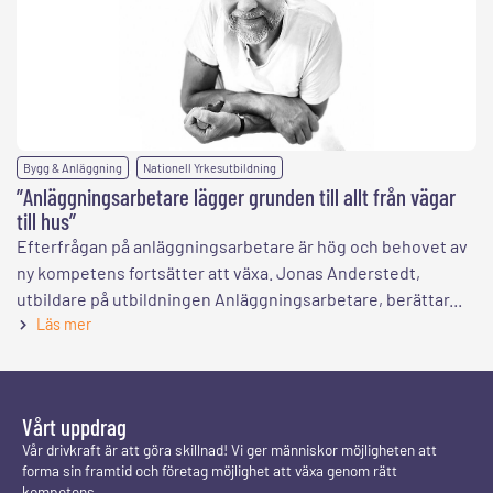
,
Bygg & Anläggning
Nationell Yrkesutbildning
”Anläggningsarbetare lägger grunden till allt från vägar
till hus”
Efterfrågan på anläggningsarbetare är hög och behovet av
ny kompetens fortsätter att växa. Jonas Anderstedt,
utbildare på utbildningen Anläggningsarbetare, berättar...
Läs mer
Vårt uppdrag
Vår drivkraft är att göra skillnad! Vi ger människor möjligheten att
forma sin framtid och företag möjlighet att växa genom rätt
kompetens.