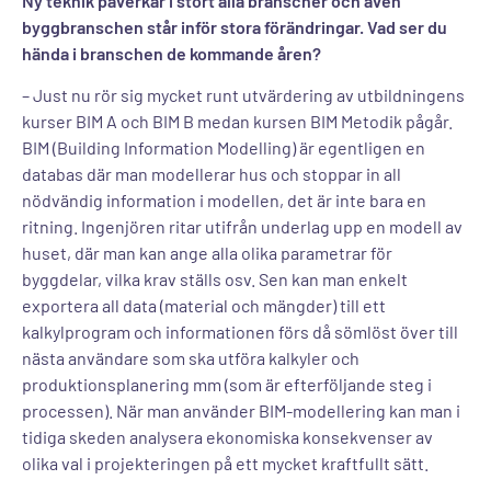
Ny teknik påverkar i stort alla branscher och även
byggbranschen står inför stora förändringar. Vad ser du
hända i branschen de kommande åren?
– Just nu rör sig mycket runt utvärdering av utbildningens
kurser BIM A och BIM B medan kursen BIM Metodik pågår.
BIM (Building Information Modelling) är egentligen en
databas där man modellerar hus och stoppar in all
nödvändig information i modellen, det är inte bara en
ritning. Ingenjören ritar utifrån underlag upp en modell av
huset, där man kan ange alla olika parametrar för
byggdelar, vilka krav ställs osv. Sen kan man enkelt
exportera all data (material och mängder) till ett
kalkylprogram och informationen förs då sömlöst över till
nästa användare som ska utföra kalkyler och
produktionsplanering mm (som är efterföljande steg i
processen). När man använder BIM-modellering kan man i
tidiga skeden analysera ekonomiska konsekvenser av
olika val i projekteringen på ett mycket kraftfullt sätt.