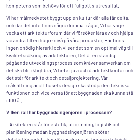
kompetens som behövs för ett fullgott slutresultat.
Vi har målmedvetet byggt upp en kultur där alla får delta,
och där det inte finns några dumma frågor. Vi har varje
vecka ett arkitekturforum där vi försöker lära av och hjälpa
varandra till en högre nivå på våra produkter. Här finns
ingen onödig hierarki och vi ser det som en optimal väg till
kvalitetssäkring av arkitekturen. Det är en ständigt
pågående utvecklingsprocess som kräver samverkan om
det ska bli riktigt bra. Vi heter ju a och d arkitektkontor och
det står för arkitekt och detaljprojektering. Vår
målsättning är att husets design ska stödja den tekniska
funktionen och vice versa för att byggnaden ska kunna stå
i 100 år.
Vilken roll har byggnadsingenjören i processen?
– Arkitekten står för estetik, utformning, logistik och
planlösning medan byggnadsingenjören sköter
detaljutförandet – hur dörrar ska se ut, hur man tekniskt