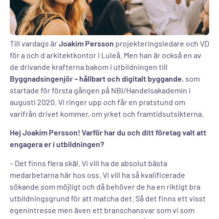
Till vardags är
Joakim Persson
projekteringsledare och VD
för a och d arkitektkontor i Luleå. Men han är också en av
de drivande krafterna bakom i utbildningen till
Byggnadsingenjör – hållbart och digitalt byggande
, som
startade för första gången på NBI/Handelsakademin i
augusti 2020. Vi ringer upp och får en pratstund om
varifrån drivet kommer, om yrket och framtidsutsikterna.
Hej Joakim Persson! Varför har du och ditt företag valt att
engagera er i utbildningen?
– Det finns flera skäl. Vi vill ha de absolut bästa
medarbetarna här hos oss. Vi vill ha så kvalificerade
sökande som möjligt och då behöver de ha en riktigt bra
utbildningsgrund för att matcha det. Så det finns ett visst
egenintresse men även ett branschansvar som vi som