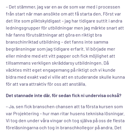
– Det stämmer, jag var en av de som var med i processen
från start när man ansökte om att få starta den. Först var
det lite som pliktskyldigast – jag har tidigare suttit i andra
ledningsgrupper för utbildningar men jag märkte snart att
här fanns förutsättningar att göra en riktigt bra
branschinriktad utbildning – det fanns inte samma
begränsningar som jag tidigare erfarit. Vi började mer
eller mindre med ett vitt papper och fick möjlighet att
tillsammans verkligen skräddarsy utbildningen. Då
väcktes mitt eget engagemang på riktigt och vi kunde
bidra med exakt vad vi ville att en studerande skulle kunna
för att vara attraktiv för oss att anställa.
Det stannade inte där, för sedan fick ni undervisa också?
– Ja, sen fick branschen chansen att ta första kursen som
var Projektering – hur man ritar husens tekniska lösningar.
Vi tog den under våra vingar och tog själva på oss de flesta
föreläsningarna och tog in branschkollegor på andra. Det