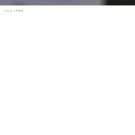
Hem
/
FAQ
Frågor om ansökan
Vilka utbildningar startar till hösten?
När öppnar ansökan?
När är sista ansökningsdag?
Vad innebär Sen ansökan?
Kan man ansöka till flera utbildningar
samtidigt?