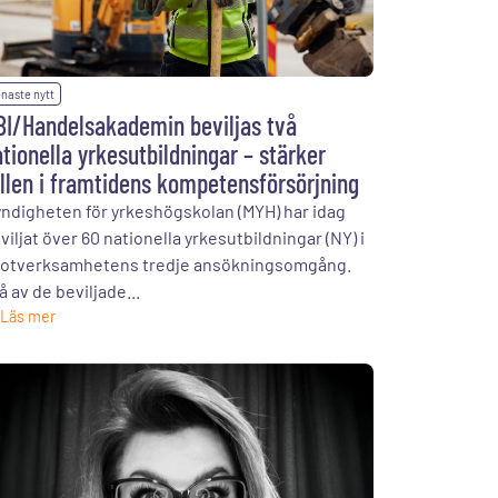
naste nytt
BI/Handelsakademin beviljas två
tionella yrkesutbildningar – stärker
llen i framtidens kompetensförsörjning
ndigheten för yrkeshögskolan (MYH) har idag
viljat över 60 nationella yrkesutbildningar (NY) i
lotverksamhetens tredje ansökningsomgång.
å av de beviljade...
Läs mer