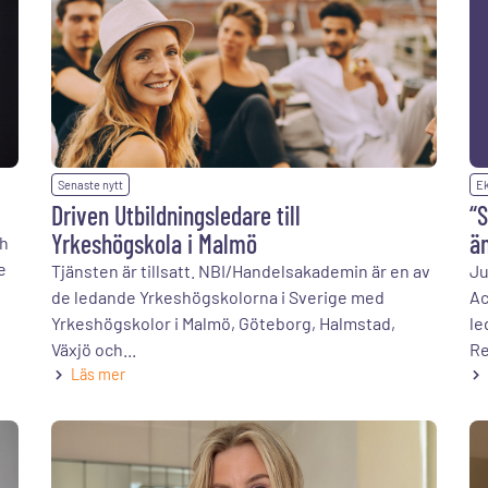
Senaste nytt
Ek
Driven Utbildningsledare till
“S
Yrkeshögskola i Malmö
än
ch
e
Tjänsten är tillsatt. NBI/Handelsakademin är en av
Ju
de ledande Yrkeshögskolorna i Sverige med
Ac
Yrkeshögskolor i Malmö, Göteborg, Halmstad,
le
Växjö och...
Re
Läs mer