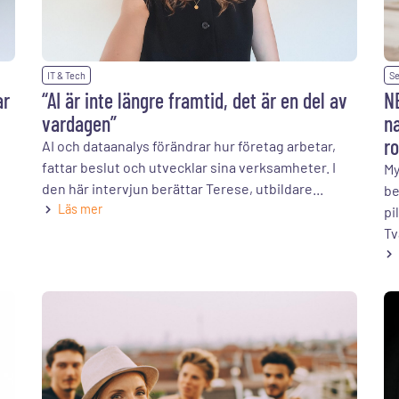
IT & Tech
Se
ar
“AI är inte längre framtid, det är en del av
N
vardagen”
na
ro
AI och dataanalys förändrar hur företag arbetar,
fattar beslut och utvecklar sina verksamheter. I
My
den här intervjun berättar Terese, utbildare...
be
Läs mer
pi
Tv