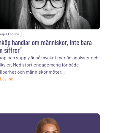
köp & Logistik
nköp handlar om människor, inte bara
 siffror”
köp och supply är så mycket mer än analyser och
lkyler. Med stort engagemang för både
llbarhet och människor möter...
Läs mer