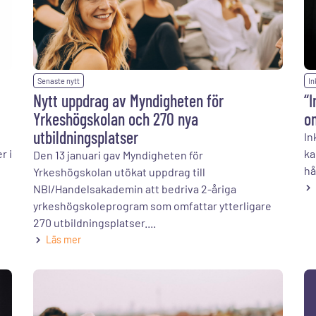
Senaste nytt
In
Nytt uppdrag av Myndigheten för
“I
Yrkeshögskolan och 270 nya
om
utbildningsplatser
In
r i
ka
Den 13 januari gav Myndigheten för
hå
Yrkeshögskolan utökat uppdrag till
NBI/Handelsakademin att bedriva 2-åriga
yrkeshögskoleprogram som omfattar ytterligare
270 utbildningsplatser....
Läs mer