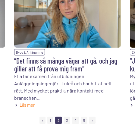
Bygg & Anläggning
Ek
”Det finns så många vägar att gå, och jag
“J
gillar att få prova mig fram”
k
Ella tar examen från utbildningen
My
Anläggningsingenjör i Luleå och har hittat helt
ut
rätt. Med mycket praktik, nära kontakt med
lö
branschen...
gå
Läs mer
‹
1
2
3
4
5
›