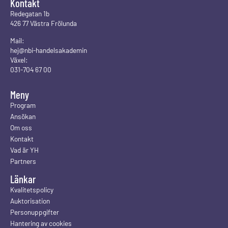
Kontakt
Redegatan 1b
426 77 Västra Frölunda
Mail:
hej@nbi-handelsakademin
Växel:
031-704 67 00
Meny
Program
Ansökan
Om oss
Kontakt
Vad är YH
Partners
Länkar
Kvalitetspolicy
Auktorisation
Personuppgifter
Hantering av cookies