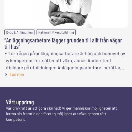
,
Bygg & Anläggning
Nationell Yrkesutbildning
”Anläggningsarbetare lägger grunden till allt från vägar
till hus”
Efterfrågan på anläggningsarbetare är hög och behovet av
ny kompetens fortsätter att växa. Jonas Anderstedt,
utbildare på utbildningen Anläggningsarbetare, berättar...
Läs mer
Vårt uppdrag
Vår drivkraft är att göra skillnad! Vi ger människor möjligheten att
forma sin framtid och företag möjlighet att växa genom rätt
kompetens.