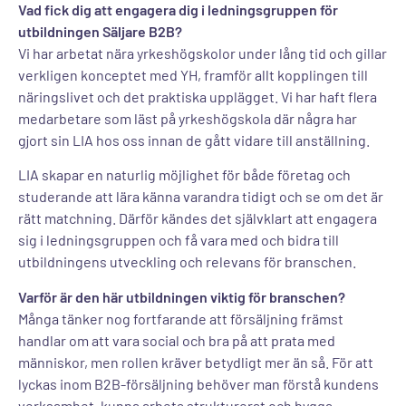
Vad fick dig att engagera dig i ledningsgruppen för
utbildningen Säljare B2B?
Vi har arbetat nära yrkeshögskolor under lång tid och gillar
verkligen konceptet med YH, framför allt kopplingen till
näringslivet och det praktiska upplägget. Vi har haft flera
medarbetare som läst på yrkeshögskola där några har
gjort sin LIA hos oss innan de gått vidare till anställning.
LIA skapar en naturlig möjlighet för både företag och
studerande att lära känna varandra tidigt och se om det är
rätt matchning. Därför kändes det självklart att engagera
sig i ledningsgruppen och få vara med och bidra till
utbildningens utveckling och relevans för branschen.
Varför är den här utbildningen viktig för branschen?
Många tänker nog fortfarande att försäljning främst
handlar om att vara social och bra på att prata med
människor, men rollen kräver betydligt mer än så. För att
lyckas inom B2B-försäljning behöver man förstå kundens
verksamhet, kunna arbeta strukturerat och bygga