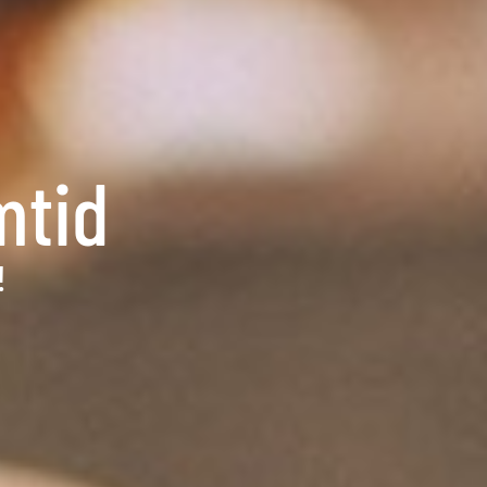
mtid
!