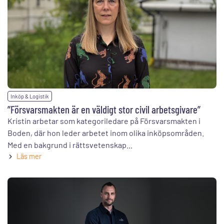
Inköp & Logistik
”Försvarsmakten är en väldigt stor civil arbetsgivare”
Kristin arbetar som kategoriledare på Försvarsmakten i
Boden, där hon leder arbetet inom olika inköpsområden.
Med en bakgrund i rättsvetenskap...
Läs mer