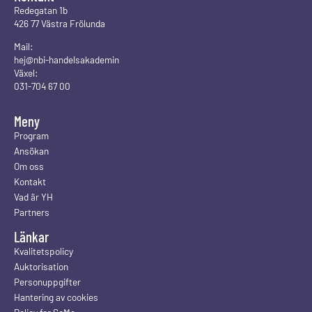
Redegatan 1b
426 77 Västra Frölunda
Mail:
hej@nbi-handelsakademin
Växel:
031-704 67 00
Meny
Program
Ansökan
Om oss
Kontakt
Vad är YH
Partners
Länkar
Kvalitetspolicy
Auktorisation
Personuppgifter
Hantering av cookies