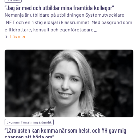
”Jag är med och utbildar mina framtida kollegor”
Nemanja är utbildare på utbildningen Systemutvecklare
.NET och en riktig eldsjäl i klassrummet. Med bakgrund som
elitidrottare, konsult och egenföretagare...
Läs mer
Ekonomi, Försäljning & Juridik
“Lärolusten kan komma när som helst, och YH gav mig
chansen att börja om”