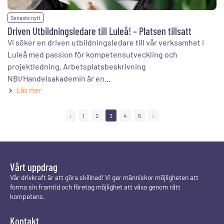
Senaste nytt
Driven Utbildningsledare till Luleå! – Platsen tillsatt
Vi söker en driven utbildningsledare till vår verksamhet i
Luleå med passion för kompetensutveckling och
projektledning. Arbetsplatsbeskrivning
NBI/Handelsakademin är en...
Läs mer
‹
1
2
3
4
5
›
Vårt uppdrag
Vår drivkraft är att göra skillnad! Vi ger människor möjligheten att
forma sin framtid och företag möjlighet att växa genom rätt
kompetens.
Kontakt