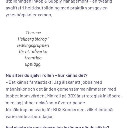
utbildningen
Inköp & Supply Management
– en tvåårig
avgiftsfri heltidsutbildning med praktik som gav en
yrkeshögskoleexamen.
Therese
Hellberg bidrog i
ledningsgruppen
för att påverka
framtida
upplägg.
Nu sitter du själv i rollen – hur känns det?
– Det känns fantastiskt! Jag älskar att jobba med
människor och det är den gemensamma nämnaren med
jobbet inom vården. Min roll på BDX är strategisk inköpare,
men jag jobbar också som övergripande
försäkringsansvarig för BDX Koncernen, vilket innebär
varierande arbetsdagar.
Vad visste du om yrkesrollen inköpare när du sökte?