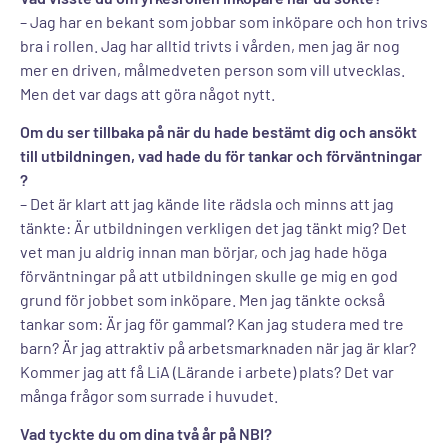
– Jag har en bekant som jobbar som inköpare och hon trivs
bra i rollen. Jag har alltid trivts i vården, men jag är nog
mer en driven, målmedveten person som vill utvecklas.
Men det var dags att göra något nytt.
Om du ser tillbaka på när du hade bestämt dig och ansökt
till utbildningen, vad hade du för tankar och förväntningar
?
– Det är klart att jag kände lite rädsla och minns att jag
tänkte: Är utbildningen verkligen det jag tänkt mig? Det
vet man ju aldrig innan man börjar, och jag hade höga
förväntningar på att utbildningen skulle ge mig en god
grund för jobbet som inköpare. Men jag tänkte också
tankar som: Är jag för gammal? Kan jag studera med tre
barn? Är jag attraktiv på arbetsmarknaden när jag är klar?
Kommer jag att få LiA (Lärande i arbete) plats? Det var
många frågor som surrade i huvudet.
Vad tyckte du om dina två år på NBI?