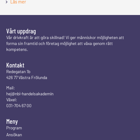
Läs mer
Vårt uppdrag
Vår drivkraft är att göra skillnad! Vi ger människor möjligheten att
forma sin framtid och företag möjlighet att växa genom rätt
kompetens.
Kontakt
Redegatan 1b
426 77 Västra Frölunda
Mail:
hej@nbi-handelsakademin
Växel:
031-704 67 00
Meny
Program
Ansökan