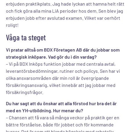
erbjuden praktikplats. Jag hade lyckan att hamna helt rätt
och fick göra alla mina LiA perioder hos dem. Sen blev jag
erbjuden jobb efter avslutad examen. Vilket var oerhört
roligt!
Våga ta steget
Vi pratar alltså om BDX Företagen AB där du jobbar som
strategisk inköpare. Vad gör du i din vardag?
– Vi på BDX Inköps funktion jobbar med centrala avtal,
leverantörsbedömningar, rutiner och policys. Sen har vi
olika ansvarsområden där min roll är övergripande
försäkringsansvarig, vilket innebär att jag jobbar med
försäkringsfrågor.
Du har sagt att du önskar att alla förstod hur bra det är
med en YH-utbildning. Hur menar du?
– Chansen att få vara så många veckor på praktik ger en
bättre förståelse, både för jobbet och för kommande
kurser. Det är som att blanda högskola med arbetsliv.