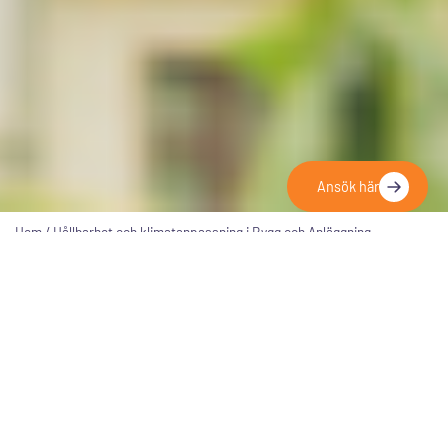
Ansök här
Hem
/
Hållbarhet och klimatanpassning i Bygg och Anläggning
Distanskurs
ANSÖKAN