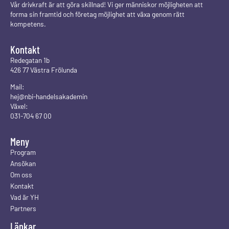
Vår drivkraft är att göra skillnad! Vi ger människor möjligheten att
forma sin framtid och företag möjlighet att växa genom rätt
kompetens.
Kontakt
Redegatan 1b
426 77 Västra Frölunda
Mail:
hej@nbi-handelsakademin
Växel:
031-704 67 00
Meny
Program
Ansökan
Om oss
Kontakt
Vad är YH
Partners
Länkar