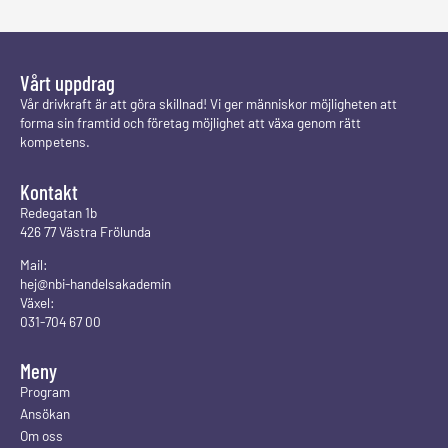
Vårt uppdrag
Vår drivkraft är att göra skillnad! Vi ger människor möjligheten att
forma sin framtid och företag möjlighet att växa genom rätt
kompetens.
Kontakt
Redegatan 1b
426 77 Västra Frölunda
Mail:
hej@nbi-handelsakademin
Växel:
031-704 67 00
Meny
Program
Ansökan
Om oss