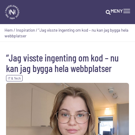
MENY
Hem
/
Inspiration
/
“Jag visste ingenting om kod – nu kan jag bygga hela
webbplatser
“Jag visste ingenting om kod – nu
kan jag bygga hela webbplatser
IT & Tech