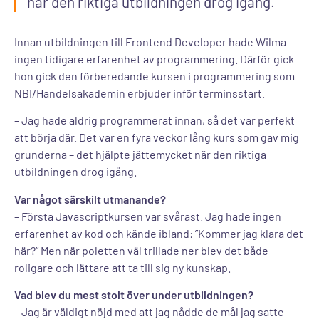
när den riktiga utbildningen drog igång.
Innan utbildningen till Frontend Developer hade Wilma
ingen tidigare erfarenhet av programmering. Därför gick
hon gick den förberedande kursen i programmering som
NBI/Handelsakademin erbjuder inför terminsstart.
– Jag hade aldrig programmerat innan, så det var perfekt
att börja där. Det var en fyra veckor lång kurs som gav mig
grunderna – det hjälpte jättemycket när den riktiga
utbildningen drog igång.
Var något särskilt utmanande?
– Första Javascriptkursen var svårast. Jag hade ingen
erfarenhet av kod och kände ibland: ”Kommer jag klara det
här?” Men när poletten väl trillade ner blev det både
roligare och lättare att ta till sig ny kunskap.
Vad blev du mest stolt över under utbildningen?
– Jag är väldigt nöjd med att jag nådde de mål jag satte