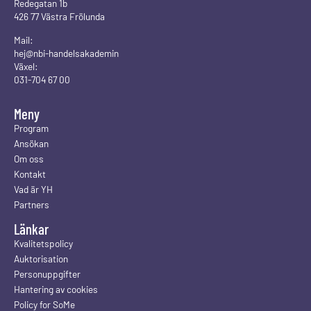
Redegatan 1b
426 77 Västra Frölunda
Mail:
hej@nbi-handelsakademin
Växel:
031-704 67 00
Meny
Program
Ansökan
Om oss
Kontakt
Vad är YH
Partners
Länkar
Kvalitetspolicy
Auktorisation
Personuppgifter
Hantering av cookies
Policy for SoMe