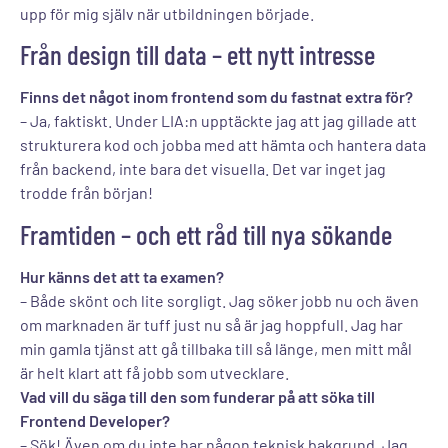
upp för mig själv när utbildningen började.
Från design till data – ett nytt intresse
Finns det något inom frontend som du fastnat extra för?
– Ja, faktiskt. Under LIA:n upptäckte jag att jag gillade att
strukturera kod och jobba med att hämta och hantera data
från backend, inte bara det visuella. Det var inget jag
trodde från början!
Framtiden – och ett råd till nya sökande
Hur känns det att ta examen?
– Både skönt och lite sorgligt. Jag söker jobb nu och även
om marknaden är tuff just nu så är jag hoppfull. Jag har
min gamla tjänst att gå tillbaka till så länge, men mitt mål
är helt klart att få jobb som utvecklare.
Vad vill du säga till den som funderar på att söka till
Frontend Developer?
– Sök! Även om du inte har någon teknisk bakgrund. Jag