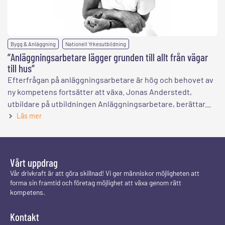
,
Bygg & Anläggning
Nationell Yrkesutbildning
”Anläggningsarbetare lägger grunden till allt från vägar
till hus”
Efterfrågan på anläggningsarbetare är hög och behovet av
ny kompetens fortsätter att växa. Jonas Anderstedt,
utbildare på utbildningen Anläggningsarbetare, berättar...
Läs mer
Vårt uppdrag
Vår drivkraft är att göra skillnad! Vi ger människor möjligheten att
forma sin framtid och företag möjlighet att växa genom rätt
kompetens.
Kontakt